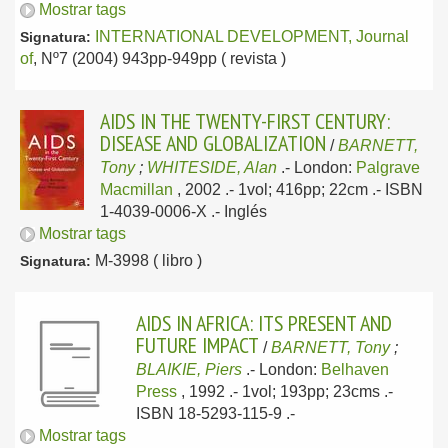
Mostrar tags
INTERNATIONAL DEVELOPMENT, Journal
Signatura:
of
, Nº7 (2004) 943pp-949pp ( revista )
AIDS IN THE TWENTY-FIRST CENTURY:
DISEASE AND GLOBALIZATION
/
BARNETT,
Tony
;
WHITESIDE, Alan
.-
London:
Palgrave
Macmillan
, 2002
.- 1vol; 416pp; 22cm .- ISBN
1-4039-0006-X .-
Inglés
Mostrar tags
M-3998 ( libro )
Signatura:
AIDS IN AFRICA: ITS PRESENT AND
FUTURE IMPACT
/
BARNETT, Tony
;
BLAIKIE, Piers
.-
London:
Belhaven
Press
, 1992
.- 1vol; 193pp; 23cms .-
ISBN 18-5293-115-9 .-
Mostrar tags