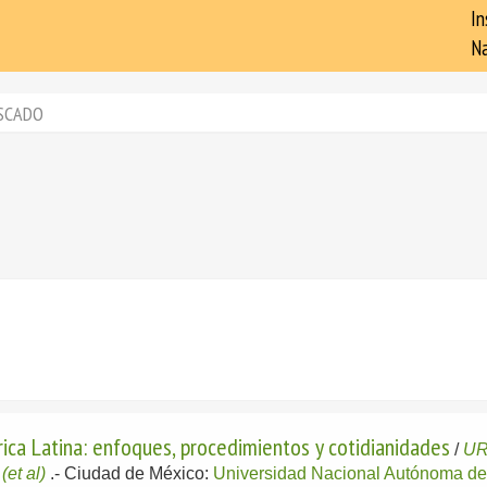
In
Na
SCADO
ica Latina: enfoques, procedimientos y cotidianidades
/
UR
;
(et al)
.-
Ciudad de México:
Universidad Nacional Autónoma d