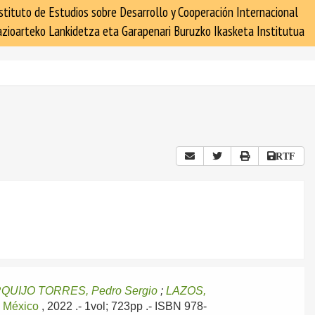
stituto de Estudios sobre Desarrollo y Cooperación Internacional
zioarteko Lankidetza eta Garapenari Buruzko Ikasketa Institutua
RTF
QUIJO TORRES, Pedro Sergio
;
LAZOS,
e México
, 2022
.- 1vol; 723pp .- ISBN 978-