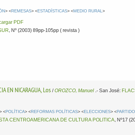
ÓN
> <
REMESAS
> <
ESTADÍSTICAS
> <
MEDIO RURAL
>
cargar PDF
SUR
, Nº (2003) 89pp-105pp ( revista )
IA EN NICARAGUA, Los
/
OROZCO, Manuel
.-
San José:
FLAC
> <
POLÍTICA
> <
REFORMAS POLÍTICAS
> <
ELECCIONES
> <
PARTIDO
ISTA CENTROAMERICANA DE CULTURA POLITICA
, Nº17 (2