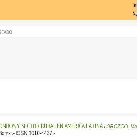
In
Na
SCADO
ONDOS Y SECTOR RURAL EN AMERICA LATINA
/
OROZCO, Ma
 23cms .- ISSN 1010-4437.-