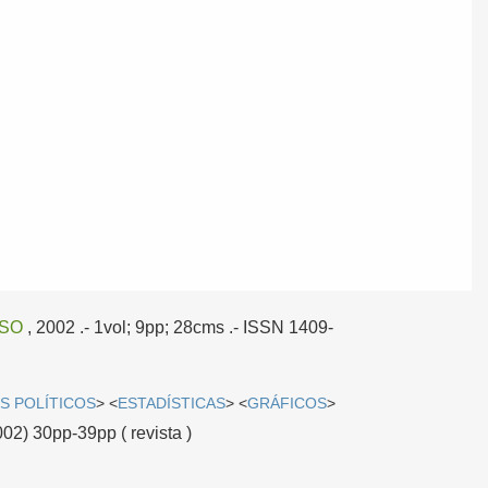
SO
, 2002
.- 1vol; 9pp; 28cms .- ISSN 1409-
S POLÍTICOS
> <
ESTADÍSTICAS
> <
GRÁFICOS
>
002) 30pp-39pp ( revista )