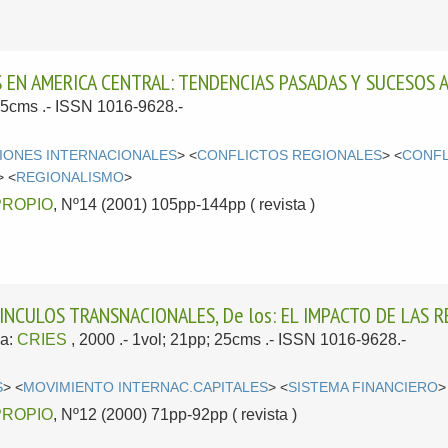
 EN AMERICA CENTRAL: TENDENCIAS PASADAS Y SUCESOS 
 25cms .- ISSN 1016-9628.-
IONES INTERNACIONALES
> <
CONFLICTOS REGIONALES
> <
CONFL
> <
REGIONALISMO
>
PROPIO
, Nº14 (2001) 105pp-144pp ( revista )
VINCULOS TRANSNACIONALES, De los: EL IMPACTO DE LAS 
a:
CRIES
, 2000
.- 1vol; 21pp; 25cms .- ISSN 1016-9628.-
S
> <
MOVIMIENTO INTERNAC.CAPITALES
> <
SISTEMA FINANCIERO
>
PROPIO
, Nº12 (2000) 71pp-92pp ( revista )