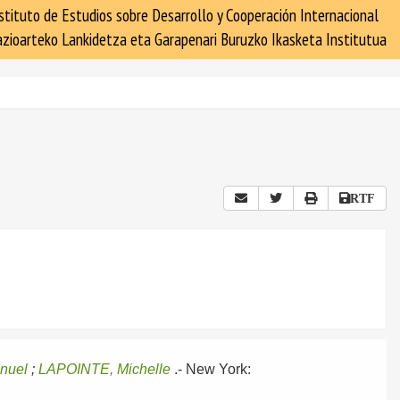
stituto de Estudios sobre Desarrollo y Cooperación Internacional
zioarteko Lankidetza eta Garapenari Buruzko Ikasketa Institutua
RTF
nuel
;
LAPOINTE, Michelle
.-
New York: