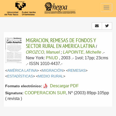
Togg
navig
MIGRACION, REMESAS DE FONDOS Y
SECTOR RURAL EN AMERICA LATINA
/
OROZCO, Manuel
;
LAPOINTE, Michelle
.-
New York:
PNUD
, 2003
.- 1vol; 17pp; 23cms
.- ISSN 1010-4437.-
<
AMÉRICA LATINA
> <
MIGRACIÓN
> <
REMESAS
>
<
ESTADÍSTICAS
> <
MEDIO RURAL
>
Descargar PDF
Formato electrónico:
COOPERACION SUR
, Nº (2003) 89pp-105pp
Signatura:
( revista )