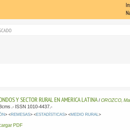
In
Na
SCADO
ONDOS Y SECTOR RURAL EN AMERICA LATINA
/
OROZCO, Ma
 23cms .- ISSN 1010-4437.-
ÓN
> <
REMESAS
> <
ESTADÍSTICAS
> <
MEDIO RURAL
>
cargar PDF