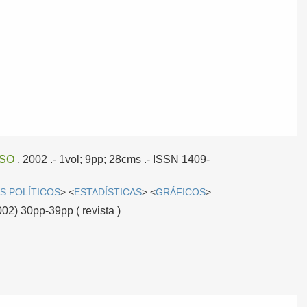
SO
, 2002
.- 1vol; 9pp; 28cms .- ISSN 1409-
S POLÍTICOS
> <
ESTADÍSTICAS
> <
GRÁFICOS
>
002) 30pp-39pp ( revista )