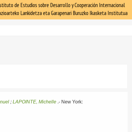
stituto de Estudios sobre Desarrollo y Cooperación Internacional
zioarteko Lankidetza eta Garapenari Buruzko Ikasketa Institutua
nuel
;
LAPOINTE, Michelle
.-
New York: