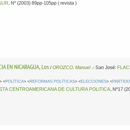
SUR
, Nº (2003) 89pp-105pp ( revista )
IA EN NICARAGUA, Los
/
OROZCO, Manuel
.-
San José:
FLAC
> <
POLÍTICA
> <
REFORMAS POLÍTICAS
> <
ELECCIONES
> <
PARTIDO
ISTA CENTROAMERICANA DE CULTURA POLITICA
, Nº17 (2