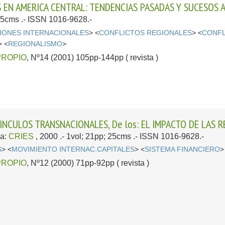
 EN AMERICA CENTRAL: TENDENCIAS PASADAS Y SUCESOS 
 25cms .- ISSN 1016-9628.-
IONES INTERNACIONALES
> <
CONFLICTOS REGIONALES
> <
CONFL
> <
REGIONALISMO
>
PROPIO
, Nº14 (2001) 105pp-144pp ( revista )
VINCULOS TRANSNACIONALES, De los: EL IMPACTO DE LAS 
a:
CRIES
, 2000
.- 1vol; 21pp; 25cms .- ISSN 1016-9628.-
S
> <
MOVIMIENTO INTERNAC.CAPITALES
> <
SISTEMA FINANCIERO
>
PROPIO
, Nº12 (2000) 71pp-92pp ( revista )