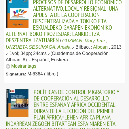
PROCESOS DE DESARROLLO ECONÓMICO
ALTERNATIVO, LOCAL Y REGIONAL: UNA
APUESTA DE LA COOPERACIÓN
DESCENTRALIZADA = TOKIKO ETA
ESKUALDEKO GARAPEN EKONOMIKO
ALTERNATIBOKO PROZESUAK: LANKIDETZA
DESZENTRALIZATUAREN
/
GUZMAN, Mary Tere
;
UNZUETA SESUMAGA, Amaia
.-
Bilbao, :
Alboan
, 2013
.- 1vol; 34pp; 24cms .-(Cuadernos de Cooperación
Alboan; 8) .-
Español, Euskera
Mostrar tags
M-6364 ( libro )
Signatura:
POLÍTICAS DE CONTROL MIGRATORIO Y
DE COOPERACIÓN AL DESARROLLO
ENTRE ESPAÑA Y ÁFRICA OCCIDENTAL
DURANTE LA EJECUCIÓN DEL PRIMER
PLAN ÁFRICA=LEHEN AFRICA PLANA
INDARREAN ZEGOEN BITARTEAN ESPAINIAREN ETA