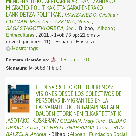
MENDEBALDEKO AFRIKAREN ARTEAN IZANDAKO
MIGRAZIO-POLITIKAK ETA GARAPENERAKO
LANKIDETZA-POLITIKAK
/
MANZANEDO, Cristina
;
GUZMAN, Mary Tere
;
AZKONA, Nerea
;
SAGASTAGOITIA ORBEA, Jon
.-
Bilbao, :
Alboan
;
Entreculturas
, 2011
.- 1vol; 73 pp; 21 cms .-
(Investigaciones; 11) .-
Español, Euskera
Mostrar tags
Descargar PDF
Formato electrónico:
M-5668 ( libro )
Signatura:
EL DESARROLLO QUE QUEREMOS:
VISIONES DESDE LOS COLECTIVOS DE
PERSONAS INMIGRANTES EN LA
CAPV=NAHI DUGUN GARAPENA EAEN
DAUDEN ETORKINEN ELKARTEETATIK
JASOTAKO IKUSKERAK
/
GUZMAN, Mary Tere
;
BILBAO
URKIDI, Saioa
;
HIERRO ESNARRIAGA, Celsa
;
RUIZ
BALZOLA, Andrea
.-
Bilbao, :
Alboan
;
Fundación Social