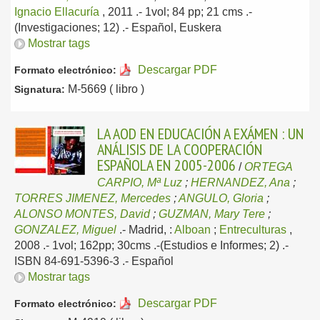
Ignacio Ellacuría
, 2011
.- 1vol; 84 pp; 21 cms .-
(Investigaciones; 12) .-
Español, Euskera
Mostrar tags
Descargar PDF
Formato electrónico:
M-5669 ( libro )
Signatura:
LA AOD EN EDUCACIÓN A EXÁMEN : UN
ANÁLISIS DE LA COOPERACIÓN
ESPAÑOLA EN 2005-2006
/
ORTEGA
CARPIO, Mª Luz
;
HERNANDEZ, Ana
;
TORRES JIMENEZ, Mercedes
;
ANGULO, Gloria
;
ALONSO MONTES, David
;
GUZMAN, Mary Tere
;
GONZALEZ, Miguel
.-
Madrid, :
Alboan
;
Entreculturas
,
2008
.- 1vol; 162pp; 30cms .-(Estudios e Informes; 2) .-
ISBN 84-691-5396-3 .-
Español
Mostrar tags
Descargar PDF
Formato electrónico: