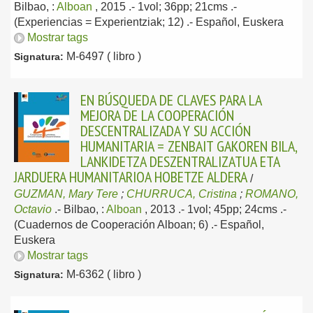
Bilbao, :
Alboan
, 2015
.- 1vol; 36pp; 21cms .-
(Experiencias = Experientziak; 12) .-
Español, Euskera
Mostrar tags
M-6497 ( libro )
Signatura:
EN BÚSQUEDA DE CLAVES PARA LA
MEJORA DE LA COOPERACIÓN
DESCENTRALIZADA Y SU ACCIÓN
HUMANITARIA = ZENBAIT GAKOREN BILA,
LANKIDETZA DESZENTRALIZATUA ETA
JARDUERA HUMANITARIOA HOBETZE ALDERA
/
GUZMAN, Mary Tere
;
CHURRUCA, Cristina
;
ROMANO,
Octavio
.-
Bilbao, :
Alboan
, 2013
.- 1vol; 45pp; 24cms .-
(Cuadernos de Cooperación Alboan; 6) .-
Español,
Euskera
Mostrar tags
M-6362 ( libro )
Signatura: