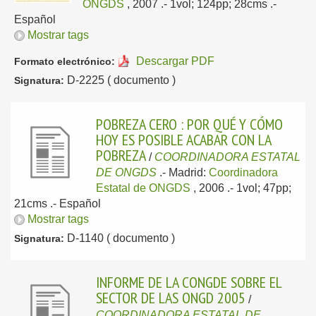
ONGDS
, 2007
.- 1vol; 124pp; 28cms .-
Español
Mostrar tags
Descargar PDF
Formato electrónico:
D-2225 ( documento )
Signatura:
POBREZA CERO : POR QUÉ Y CÓMO
HOY ES POSIBLE ACABAR CON LA
POBREZA
/
COORDINADORA ESTATAL
DE ONGDS
.-
Madrid:
Coordinadora
Estatal de ONGDS
, 2006
.- 1vol; 47pp;
21cms .-
Español
Mostrar tags
D-1140 ( documento )
Signatura:
INFORME DE LA CONGDE SOBRE EL
SECTOR DE LAS ONGD 2005
/
COORDINADORA ESTATAL DE