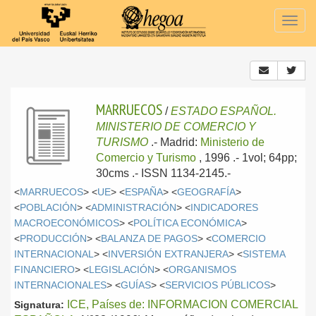
Togg
navig
MARRUECOS
/
ESTADO ESPAÑOL.
MINISTERIO DE COMERCIO Y
TURISMO
.-
Madrid:
Ministerio de
Comercio y Turismo
, 1996
.- 1vol; 64pp;
30cms .- ISSN 1134-2145.-
<
MARRUECOS
> <
UE
> <
ESPAÑA
> <
GEOGRAFÍA
>
<
POBLACIÓN
> <
ADMINISTRACIÓN
> <
INDICADORES
MACROECONÓMICOS
> <
POLÍTICA ECONÓMICA
>
<
PRODUCCIÓN
> <
BALANZA DE PAGOS
> <
COMERCIO
INTERNACIONAL
> <
INVERSIÓN EXTRANJERA
> <
SISTEMA
FINANCIERO
> <
LEGISLACIÓN
> <
ORGANISMOS
INTERNACIONALES
> <
GUÍAS
> <
SERVICIOS PÚBLICOS
>
ICE, Países de: INFORMACION COMERCIAL
Signatura: