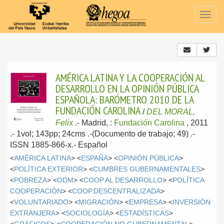
Togg
navig
AMÉRICA LATINA Y LA COOPERACIÓN AL
DESARROLLO EN LA OPINIÓN PÚBLICA
ESPAÑOLA: BARÓMETRO 2010 DE LA
FUNDACIÓN CAROLINA
/
DEL MORAL,
Felix
.-
Madrid, :
Fundación Carolina
, 2011
.- 1vol; 143pp; 24cms .-(Documento de trabajo; 49) .-
ISSN 1885-866-x.-
Español
<
AMÉRICA LATINA
> <
ESPAÑA
> <
OPINIÓN PÚBLICA
>
<
POLÍTICA EXTERIOR
> <
CUMBRES GUBERNAMENTALES
>
<
POBREZA
> <
ODM
> <
COOP.AL DESARROLLO
> <
POLÍTICA
COOPERACIÓN
> <
COOP.DESCENTRALIZADA
>
<
VOLUNTARIADO
> <
MIGRACIÓN
> <
EMPRESA
> <
INVERSIÓN
EXTRANJERA
> <
SOCIOLOGÍA
> <
ESTADÍSTICAS
>