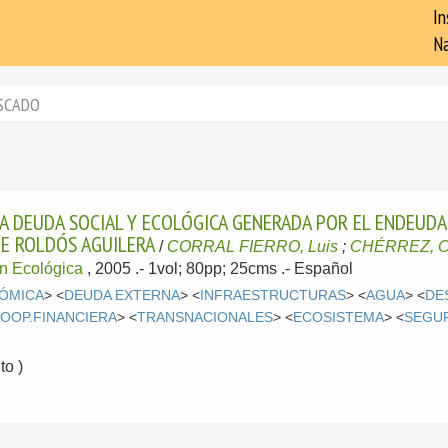
In
Na
SCADO
LA DEUDA SOCIAL Y ECOLÓGICA GENERADA POR EL ENDEUD
ME ROLDÓS AGUILERA
/
CORRAL FIERRO, Luis
;
CHÉRREZ, Ce
n Ecológica
, 2005
.- 1vol; 80pp; 25cms .-
Español
NÓMICA
> <
DEUDA EXTERNA
> <
INFRAESTRUCTURAS
> <
AGUA
> <
DE
OOP.FINANCIERA
> <
TRANSNACIONALES
> <
ECOSISTEMA
> <
SEGU
o )