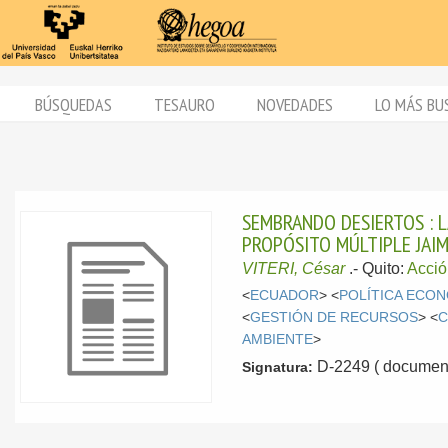
BÚSQUEDAS
TESAURO
NOVEDADES
LO MÁS BU
SEMBRANDO DESIERTOS : 
PROPÓSITO MÚLTIPLE JAI
VITERI, César
.-
Quito:
Acció
<
ECUADOR
> <
POLÍTICA ECO
<
GESTIÓN DE RECURSOS
> <
C
AMBIENTE
>
D-2249 ( document
Signatura: