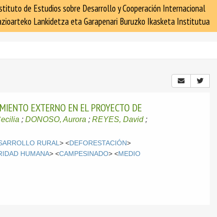
stituto de Estudios sobre Desarrollo y Cooperación Internacional
zioarteko Lankidetza eta Garapenari Buruzko Ikasketa Institutua
AMIENTO EXTERNO EN EL PROYECTO DE
cilia
;
DONOSO, Aurora
;
REYES, David
;
SARROLLO RURAL
> <
DEFORESTACIÓN
>
RIDAD HUMANA
> <
CAMPESINADO
> <
MEDIO