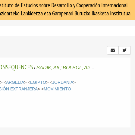
stituto de Estudios sobre Desarrollo y Cooperación Internacional
zioarteko Lankidetza eta Garapenari Buruzko Ikasketa Institutua
CONSEQUENCES
/
SADIK, Ali
;
BOLBOL, Ali
.-
S
> <
ARGELIA
> <
EGIPTO
> <
JORDANIA
>
SIÓN EXTRANJERA
> <
MOVIMIENTO