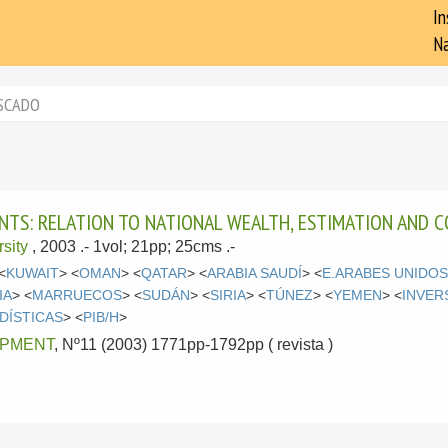
In
Na
SCADO
NTS: RELATION TO NATIONAL WEALTH, ESTIMATION AND 
sity
, 2003
.- 1vol; 21pp; 25cms .-
<
KUWAIT
> <
OMAN
> <
QATAR
> <
ARABIA SAUDÍ
> <
E.ARABES UNIDO
IA
> <
MARRUECOS
> <
SUDÁN
> <
SIRIA
> <
TÚNEZ
> <
YEMEN
> <
INVER
DÍSTICAS
> <
PIB/H
>
PMENT
, Nº11 (2003) 1771pp-1792pp ( revista )