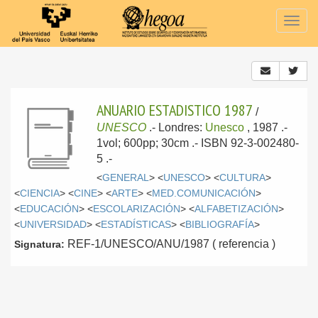
Togg
navig
ANUARIO ESTADISTICO 1987
/
UNESCO
.-
Londres:
Unesco
, 1987
.-
1vol; 600pp; 30cm .- ISBN 92-3-002480-
5 .-
<
GENERAL
> <
UNESCO
> <
CULTURA
>
<
CIENCIA
> <
CINE
> <
ARTE
> <
MED.COMUNICACIÓN
>
<
EDUCACIÓN
> <
ESCOLARIZACIÓN
> <
ALFABETIZACIÓN
>
<
UNIVERSIDAD
> <
ESTADÍSTICAS
> <
BIBLIOGRAFÍA
>
REF-1/UNESCO/ANU/1987 ( referencia )
Signatura: