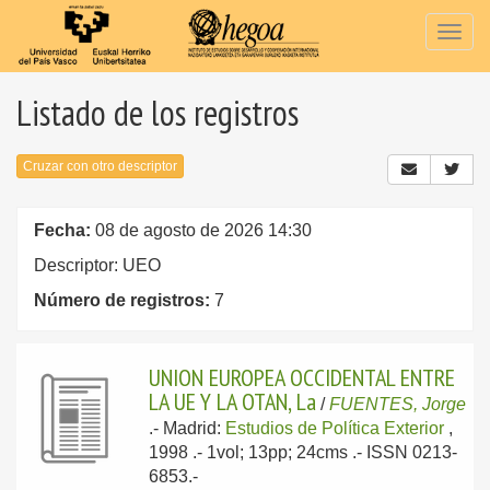
Togg
navig
Listado de los registros
Cruzar con otro descriptor
Fecha:
08 de agosto de 2026 14:30
Descriptor: UEO
Número de registros:
7
UNION EUROPEA OCCIDENTAL ENTRE
LA UE Y LA OTAN, La
/
FUENTES, Jorge
.-
Madrid:
Estudios de Política Exterior
,
1998
.- 1vol; 13pp; 24cms .- ISSN 0213-
6853.-