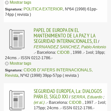
Mostrar tags
POLITICA EXTERIOR
, Nº64 (1998) 61pp-
Signatura:
74pp ( revista )
PAPEL DE EUROPA EN EL
MANTENIMIENTO DE LA PAZ Y LA
SEGURIDAD INTERNACIONALES, El
/
FERNANDEZ SANCHEZ, Pablo Antonio
.-
Barcelona:
CIDOB
, 1998
.- 1vol; 18pp;
24cms .- ISSN 0212-1786.-
Mostrar tags
CIDOB D"AFERS INTERNACIONALS,
Signatura:
Revista
, Nº42 (1998) 39pp-57pp ( revista )
SEGURIDAD EUROPEA, La: DIALOGOS
PARA EL SIGLO XXI
/
SERRA, Eduardo
;
(et al.)
.-
Barcelona:
CIDOB
, 1997
.- 1vol;
175pp; 24cms .- ISSN 0212-1786.-