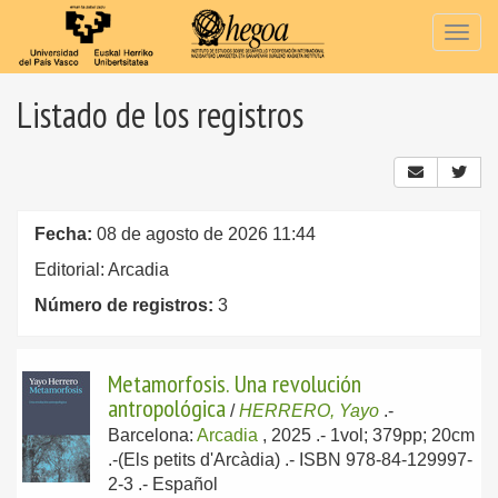
Togg
navig
Listado de los registros
Fecha:
08 de agosto de 2026 11:44
Editorial: Arcadia
Número de registros:
3
Metamorfosis. Una revolución
antropológica
/
HERRERO, Yayo
.-
Barcelona:
Arcadia
, 2025
.- 1vol; 379pp; 20cm
.-(Els petits d'Arcàdia) .- ISBN 978-84-129997-
2-3 .-
Español