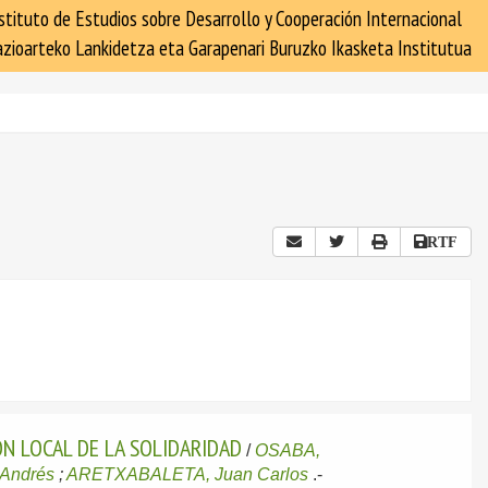
stituto de Estudios sobre Desarrollo y Cooperación Internacional
zioarteko Lankidetza eta Garapenari Buruzko Ikasketa Institutua
RTF
N LOCAL DE LA SOLIDARIDAD
/
OSABA,
Andrés
;
ARETXABALETA, Juan Carlos
.-