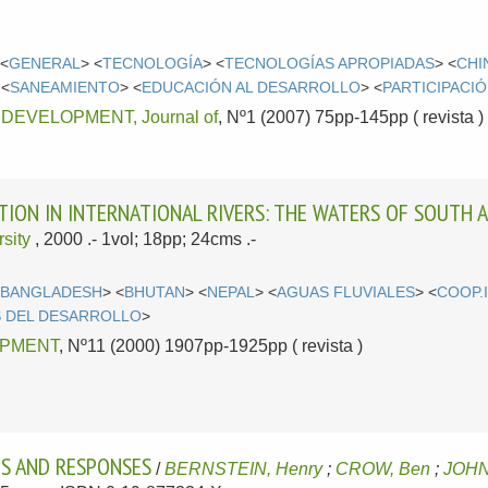
 <
GENERAL
> <
TECNOLOGÍA
> <
TECNOLOGÍAS APROPIADAS
> <
CHI
 <
SANEAMIENTO
> <
EDUCACIÓN AL DESARROLLO
> <
PARTICIPACI
DEVELOPMENT, Journal of
, Nº1 (2007) 75pp-145pp ( revista )
ION IN INTERNATIONAL RIVERS: THE WATERS OF SOUTH A
sity
, 2000
.- 1vol; 18pp; 24cms .-
<
BANGLADESH
> <
BHUTAN
> <
NEPAL
> <
AGUAS FLUVIALES
> <
COOP.
S DEL DESARROLLO
>
PMENT
, Nº11 (2000) 1907pp-1925pp ( revista )
ES AND RESPONSES
/
BERNSTEIN, Henry
;
CROW, Ben
;
JOHN