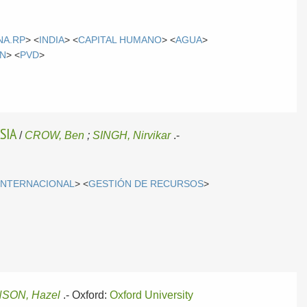
NA.RP
> <
INDIA
> <
CAPITAL HUMANO
> <
AGUA
>
ÓN
> <
PVD
>
SIA
/
CROW, Ben
;
SINGH, Nirvikar
.-
INTERNACIONAL
> <
GESTIÓN DE RECURSOS
>
SON, Hazel
.-
Oxford:
Oxford University