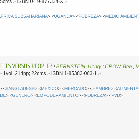
 25cms .- ISBN 0-19-877334-X .-
AFRICA SUBSAHARIANA
> <
UGANDA
> <
POBREZA
> <
MEDIO AMBIEN
FITS VERSUS PEOPLE?
/
BERNSTEIN, Henry
;
CROW, Ben
;
M
.- 1vol; 214pp; 22cms .- ISBN 1-85383-063-1 .-
> <
BANGLADESH
> <
MÉXICO
> <
MERCADO
> <
HAMBRE
> <
ALIMENTA
RDE
> <
GÉNERO
> <
EMPODERAMIENTO
> <
POBREZA
> <
PVD
>