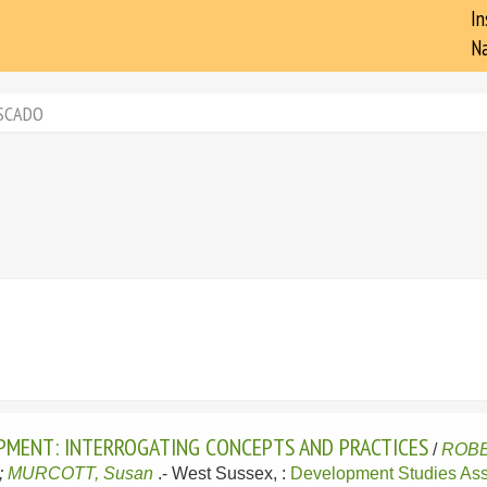
In
Na
SCADO
PMENT: INTERROGATING CONCEPTS AND PRACTICES
/
ROBB
;
MURCOTT, Susan
.-
West Sussex, :
Development Studies Ass