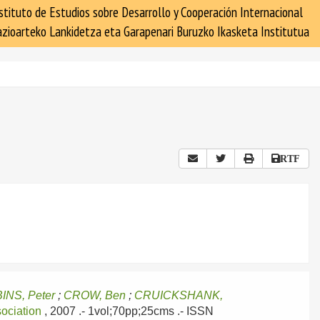
stituto de Estudios sobre Desarrollo y Cooperación Internacional
zioarteko Lankidetza eta Garapenari Buruzko Ikasketa Institutua
RTF
INS, Peter
;
CROW, Ben
;
CRUICKSHANK,
ociation
, 2007
.- 1vol;70pp;25cms .- ISSN