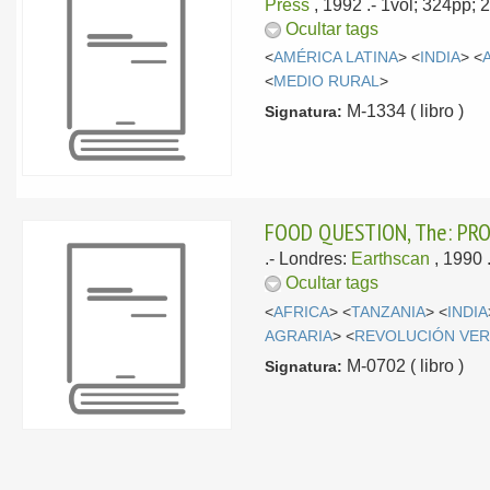
Press
, 1992
.- 1vol; 324pp;
Ocultar tags
<
AMÉRICA LATINA
> <
INDIA
> <
<
MEDIO RURAL
>
M-1334 ( libro )
Signatura:
FOOD QUESTION, The: PRO
.-
Londres:
Earthscan
, 1990
Ocultar tags
<
AFRICA
> <
TANZANIA
> <
INDIA
AGRARIA
> <
REVOLUCIÓN VE
M-0702 ( libro )
Signatura: