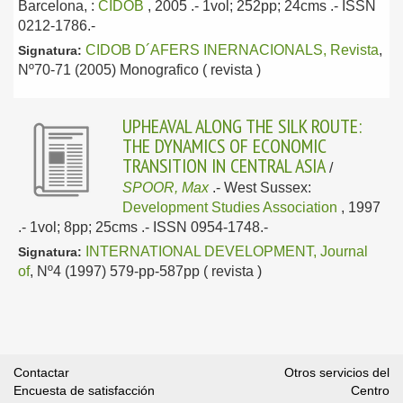
Barcelona, :
CIDOB
, 2005
.- 1vol; 252pp; 24cms .- ISSN
0212-1786.-
CIDOB D´AFERS INERNACIONALS, Revista
,
Signatura:
Nº70-71 (2005) Monografico ( revista )
UPHEAVAL ALONG THE SILK ROUTE:
THE DYNAMICS OF ECONOMIC
TRANSITION IN CENTRAL ASIA
/
SPOOR, Max
.-
West Sussex:
Development Studies Association
, 1997
.- 1vol; 8pp; 25cms .- ISSN 0954-1748.-
INTERNATIONAL DEVELOPMENT, Journal
Signatura:
of
, Nº4 (1997) 579-pp-587pp ( revista )
Contactar
Otros servicios del
Encuesta de satisfacción
Centro