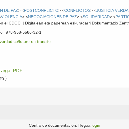
N DE PAZ
> <
POSTCONFLICTO
> <
CONFLICTOS
> <
JUSTICIA VERD
<
VIOLENCIA
> <
NEGOCIACIONES DE PAZ
> <
SOLIDARIDAD
> <
PARTI
l en el CDOC. | Digitalean eta paperean eskuragarri Dokumentazio Zent
ito': 978-958-5586-32-1.
verdad.co/futuro-en-transito
cargar PDF
o )
Centro de documentación, Hegoa
login