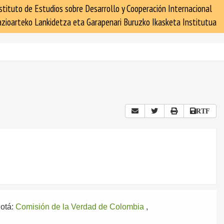
stituto de Estudios sobre Desarrollo y Cooperación Internacional
zioarteko Lankidetza eta Garapenari Buruzko Ikasketa Institutua
RTF
otá:
Comisión de la Verdad de Colombia
,