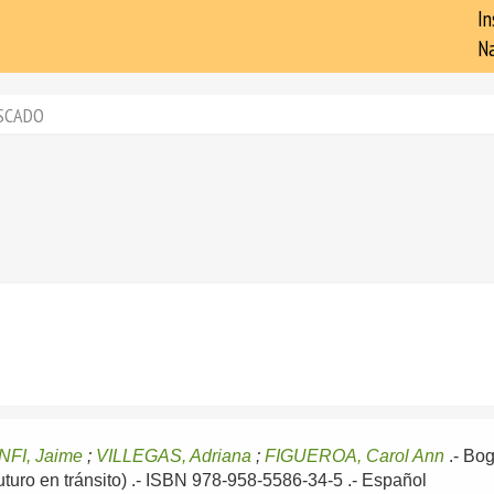
In
Na
SCADO
FI, Jaime
;
VILLEGAS, Adriana
;
FIGUEROA, Carol Ann
.-
Bog
Futuro en tránsito) .- ISBN 978-958-5586-34-5 .-
Español