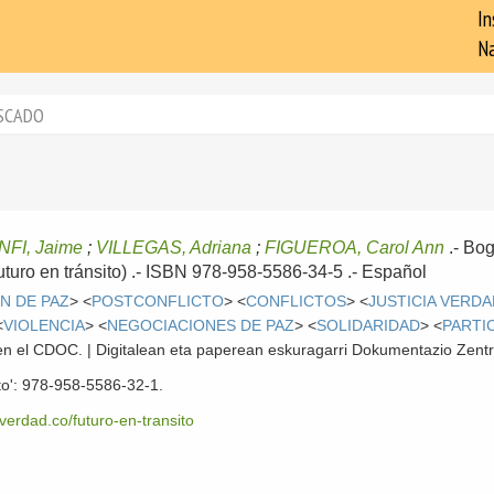
In
Na
SCADO
FI, Jaime
;
VILLEGAS, Adriana
;
FIGUEROA, Carol Ann
.-
Bog
Futuro en tránsito) .- ISBN 978-958-5586-34-5 .-
Español
N DE PAZ
> <
POSTCONFLICTO
> <
CONFLICTOS
> <
JUSTICIA VERD
<
VIOLENCIA
> <
NEGOCIACIONES DE PAZ
> <
SOLIDARIDAD
> <
PARTI
l en el CDOC. | Digitalean eta paperean eskuragarri Dokumentazio Zent
ito': 978-958-5586-32-1.
verdad.co/futuro-en-transito