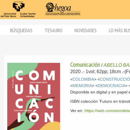
BÚSQUEDAS
TESAURO
NOVEDADES
LO MÁS BU
Comunicación
/
ABELLO BAN
2020
.- 1vol; 62pp; 18cm .-(
<
COLOMBIA
> <
CONSTRUCCIÓ
<
MEMORIA
> <
DEMOCRACIA
> 
Disponible en digital y en pape
ISBN colección 'Futuro en tráns
Ver en:
https://web.comisiondela