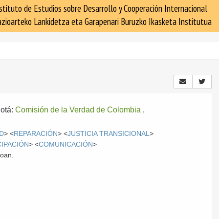
stituto de Estudios sobre Desarrollo y Cooperación Internacional
zioarteko Lankidetza eta Garapenari Buruzko Ikasketa Institutua
otá:
Comisión de la Verdad de Colombia
,
AD
> <
REPARACIÓN
> <
JUSTICIA TRANSICIONAL
>
CIPACIÓN
> <
COMUNICACIÓN
>
roan.