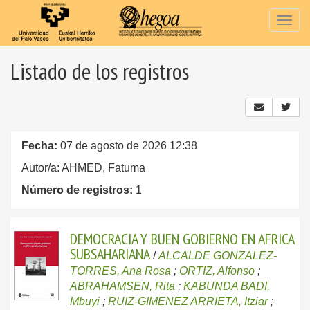
Togg
navig
Listado de los registros
Fecha:
07 de agosto de 2026 12:38
Autor/a: AHMED, Fatuma
Número de registros:
1
DEMOCRACIA Y BUEN GOBIERNO EN AFRICA
SUBSAHARIANA
/
ALCALDE GONZALEZ-
TORRES, Ana Rosa
;
ORTIZ, Alfonso
;
ABRAHAMSEN, Rita
;
KABUNDA BADI,
Mbuyi
;
RUIZ-GIMENEZ ARRIETA, Itziar
;