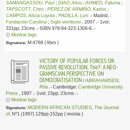
SAMANGASSOU, Paul
;
DIAO, Aliou
;
AHMED, Fatuma
;
TAPSCOTT, Chris
;
PÉREZ DE ARMIÑO, Karlos
;
CAMPOS, Alicia Loyola
;
PADILLA, Luis
.-
Madrid, :
Fundación Carolina
;
Siglo veintiuno
, 2007
.- 1vol;
331pp; 23cms .- ISBN 978-84-323-1306-6 .-
Mostrar tags
M-4768 ( libro )
Signatura:
VICTORY OF POPULAR FORCES OR
PASSIVE REVOLUTION, The?: A NEO-
GRAMSCIAN PERSPECTIVE ON
DEMOCRATISATION
/
ABRAHAMSEN,
Rita
.-
Cambridge:
Cambridge University
Press
, 1997
.- 1vol; 23pp; 23cms .-
Mostrar tags
MODERN AFRICAN STUDIES, The Journal
Signatura:
of
, Nº1 (1997) 129pp-152pp ( revista )