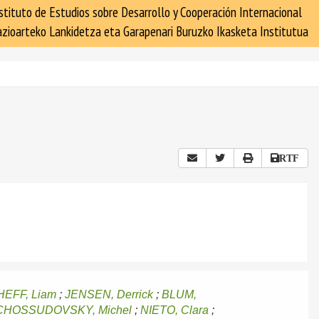
stituto de Estudios sobre Desarrollo y Cooperación Internacional
zioarteko Lankidetza eta Garapenari Buruzko Ikasketa Institutua
RTF
EFF, Liam
;
JENSEN, Derrick
;
BLUM,
CHOSSUDOVSKY, Michel
;
NIETO, Clara
;