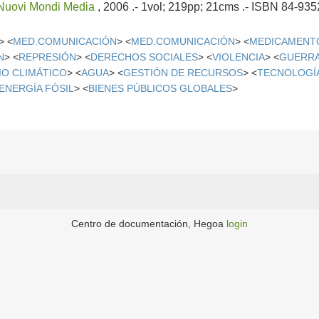
Nuovi Mondi Media
, 2006
.- 1vol; 219pp; 21cms .- ISBN 84-935
> <
MED.COMUNICACIÓN
> <
MED.COMUNICACIÓN
> <
MEDICAMENT
N
> <
REPRESIÓN
> <
DERECHOS SOCIALES
> <
VIOLENCIA
> <
GUERR
IO CLIMÁTICO
> <
AGUA
> <
GESTIÓN DE RECURSOS
> <
TECNOLOGÍA
ENERGÍA FÓSIL
> <
BIENES PÚBLICOS GLOBALES
>
Centro de documentación, Hegoa
login