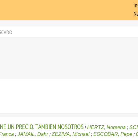
In
Na
SCADO
ENE UN PRECIO. TAMBIEN NOSOTROS
/
HERTZ, Noreena
;
SCH
Franca
;
JAMAIL, Dahr
;
ZEZIMA, Michael
;
ESCOBAR, Pepe
;