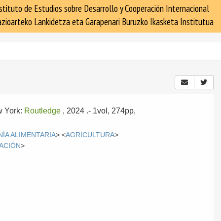
stituto de Estudios sobre Desarrollo y Cooperación Internacional
zioarteko Lankidetza eta Garapenari Buruzko Ikasketa Institutua
w York:
Routledge
, 2024
.- 1vol, 274pp,
ÍA ALIMENTARIA
> <
AGRICULTURA
>
ACIÓN
>