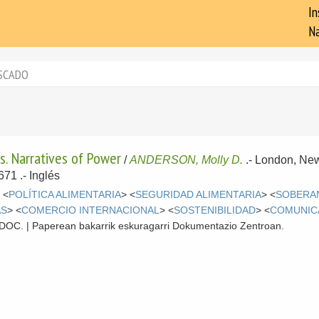
In
Na
SCADO
. Narratives of Power
/
ANDERSON, Molly D.
.-
London, Ne
671 .-
Inglés
 <
POLÍTICA ALIMENTARIA
> <
SEGURIDAD ALIMENTARIA
> <
SOBERAN
AS
> <
COMERCIO INTERNACIONAL
> <
SOSTENIBILIDAD
> <
COMUNIC
 CDOC. | Paperean bakarrik eskuragarri Dokumentazio Zentroan.