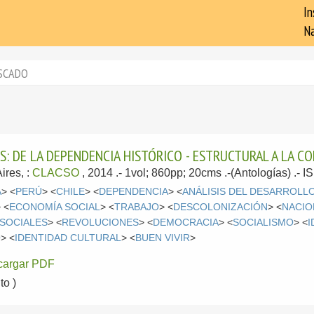
In
Na
SCADO
: DE LA DEPENDENCIA HISTÓRICO - ESTRUCTURAL A LA C
ires, :
CLACSO
, 2014
.- 1vol; 860pp; 20cms .-(Antologías) .-
A
> <
PERÚ
> <
CHILE
> <
DEPENDENCIA
> <
ANÁLISIS DEL DESARROLL
 <
ECONOMÍA SOCIAL
> <
TRABAJO
> <
DESCOLONIZACIÓN
> <
NACIO
 SOCIALES
> <
REVOLUCIONES
> <
DEMOCRACIA
> <
SOCIALISMO
> <
I
O
> <
IDENTIDAD CULTURAL
> <
BUEN VIVIR
>
cargar PDF
o )