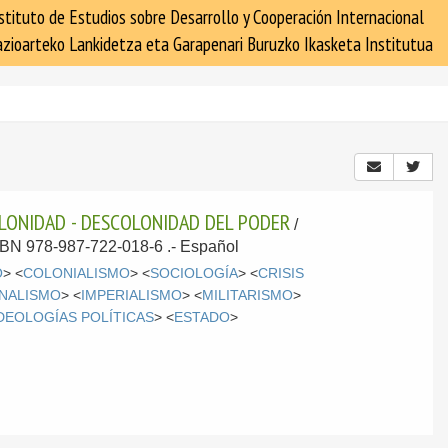
stituto de Estudios sobre Desarrollo y Cooperación Internacional
zioarteko Lankidetza eta Garapenari Buruzko Ikasketa Institutua
OLONIDAD - DESCOLONIDAD DEL PODER
/
 ISBN 978-987-722-018-6 .-
Español
O
> <
COLONIALISMO
> <
SOCIOLOGÍA
> <
CRISIS
NALISMO
> <
IMPERIALISMO
> <
MILITARISMO
>
DEOLOGÍAS POLÍTICAS
> <
ESTADO
>