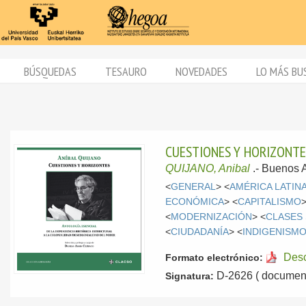
BÚSQUEDAS
TESAURO
NOVEDADES
LO MÁS BU
CUESTIONES Y HORIZONTES
QUIJANO, Anibal
.-
Buenos A
<
GENERAL
> <
AMÉRICA LATIN
ECONÓMICA
> <
CAPITALISMO
>
<
MODERNIZACIÓN
> <
CLASES
<
CIUDADANÍA
> <
INDIGENISM
Des
Formato electrónico:
D-2626 ( document
Signatura: