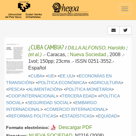
Togg
navig
¿CUBA CAMBIA?
/
DILLA ALFONSO, Haroldo
;
(et al.)
.-
Caracas, :
Nueva Sociedad
, 2008
.-
1vol; 150pp; 23cms .- ISSN 0251-3552.-
Español
<
CUBA
> <
UE
> <
EE.UU
> <
ECONOMÍAS EN
TRANSICIÓN
> <
POLÍTICA ECONÓMICA
> <
AGRICULTURA
>
<
PESCA
> <
ALIMENTACIÓN
> <
POLÍTICA MONETARIA
>
<
COOP.INTERNACIONAL
> <
TERCERA EDAD
> <
POLÍTICA
SOCIAL
> <
SEGURIDAD SOCIAL
> <
EMBARGO
INTERNACIONAL
> <
COMERCIO INTERNACIONAL
>
<
REFORMAS POLÍTICAS
> <
ESTADÍSTICAS
> <
EQUIDAD
>
Descargar PDF
Formato electrónico:
NUEVA SOCIEDAD
, Nº216 (2008)
Signatura: