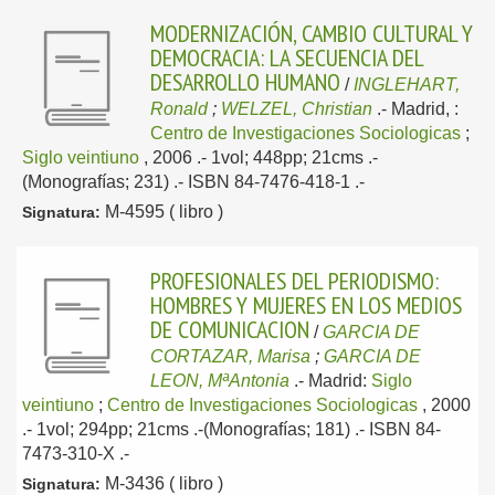
MODERNIZACIÓN, CAMBIO CULTURAL Y
DEMOCRACIA: LA SECUENCIA DEL
DESARROLLO HUMANO
/
INGLEHART,
Ronald
;
WELZEL, Christian
.-
Madrid, :
Centro de Investigaciones Sociologicas
;
Siglo veintiuno
, 2006
.- 1vol; 448pp; 21cms .-
(Monografías; 231) .- ISBN 84-7476-418-1 .-
M-4595 ( libro )
Signatura:
PROFESIONALES DEL PERIODISMO:
HOMBRES Y MUJERES EN LOS MEDIOS
DE COMUNICACION
/
GARCIA DE
CORTAZAR, Marisa
;
GARCIA DE
LEON, MªAntonia
.-
Madrid:
Siglo
veintiuno
;
Centro de Investigaciones Sociologicas
, 2000
.- 1vol; 294pp; 21cms .-(Monografías; 181) .- ISBN 84-
7473-310-X .-
M-3436 ( libro )
Signatura: