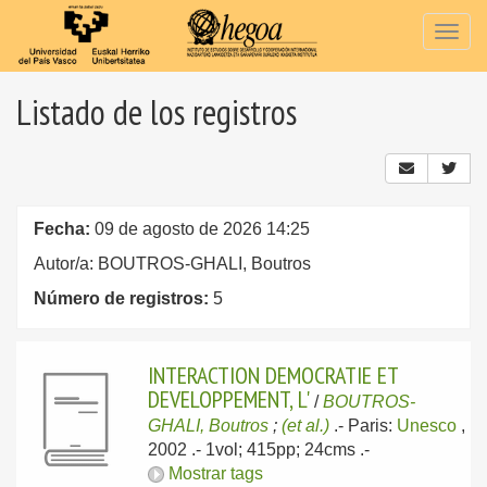
Togg
navig
Listado de los registros
Fecha:
09 de agosto de 2026 14:25
Autor/a: BOUTROS-GHALI, Boutros
Número de registros:
5
INTERACTION DEMOCRATIE ET
DEVELOPPEMENT, L'
/
BOUTROS-
GHALI, Boutros
;
(et al.)
.-
Paris:
Unesco
,
2002
.- 1vol; 415pp; 24cms .-
Mostrar tags