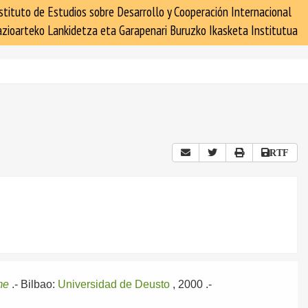
stituto de Estudios sobre Desarrollo y Cooperación Internacional
zioarteko Lankidetza eta Garapenari Buruzko Ikasketa Institutua
RTF
me
.-
Bilbao:
Universidad de Deusto
, 2000
.-