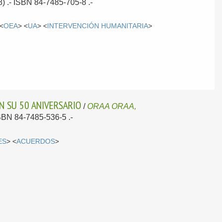
) .- ISBN 84-7485-705-8 .-
 <
OEA
> <
UA
> <
INTERVENCIÓN HUMANITARIA
>
N SU 50 ANIVERSARIO
/
ORAA ORAA,
ISBN 84-7485-536-5 .-
ES
> <
ACUERDOS
>