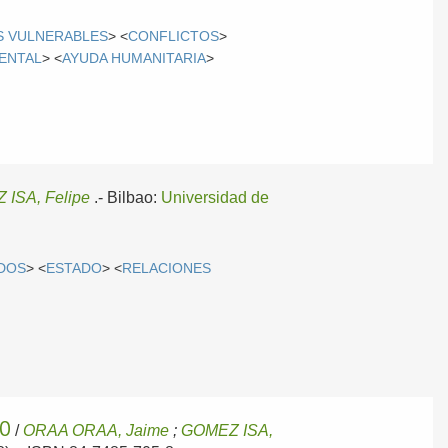
 VULNERABLES
> <
CONFLICTOS
>
ENTAL
> <
AYUDA HUMANITARIA
>
ISA, Felipe
.-
Bilbao:
Universidad de
DOS
> <
ESTADO
> <
RELACIONES
IO
/
ORAA ORAA, Jaime
;
GOMEZ ISA,