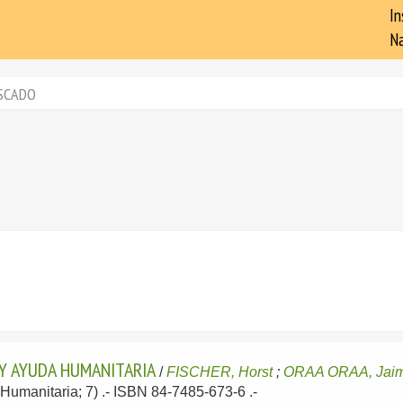
In
Na
SCADO
Y AYUDA HUMANITARIA
/
FISCHER, Horst
;
ORAA ORAA, Jai
Humanitaria; 7) .- ISBN 84-7485-673-6 .-