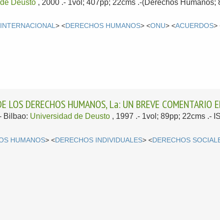
 de Deusto
, 2000
.- 1vol; 407pp; 22cms .-(Derechos Humanos; 8
INTERNACIONAL
> <
DERECHOS HUMANOS
> <
ONU
> <
ACUERDOS
>
DE LOS DERECHOS HUMANOS, La: UN BREVE COMENTARIO E
.-
Bilbao:
Universidad de Deusto
, 1997
.- 1vol; 89pp; 22cms .- 
OS HUMANOS
> <
DERECHOS INDIVIDUALES
> <
DERECHOS SOCIAL