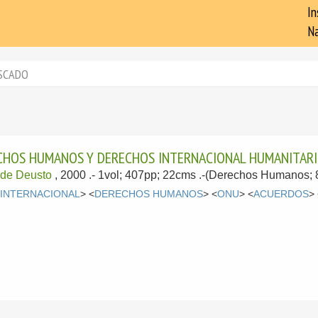
In
Na
SCADO
ECHOS HUMANOS Y DERECHOS INTERNACIONAL HUMANITAR
 de Deusto
, 2000
.- 1vol; 407pp; 22cms .-(Derechos Humanos; 8
INTERNACIONAL
> <
DERECHOS HUMANOS
> <
ONU
> <
ACUERDOS
>