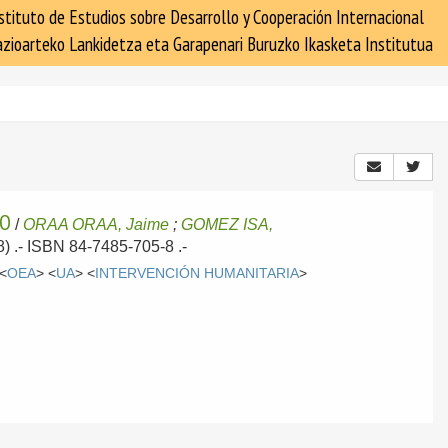
stituto de Estudios sobre Desarrollo y Cooperación Internacional
zioarteko Lankidetza eta Garapenari Buruzko Ikasketa Institutua
IO
/
ORAA ORAA, Jaime
;
GOMEZ ISA,
) .- ISBN 84-7485-705-8 .-
 <
OEA
> <
UA
> <
INTERVENCIÓN HUMANITARIA
>