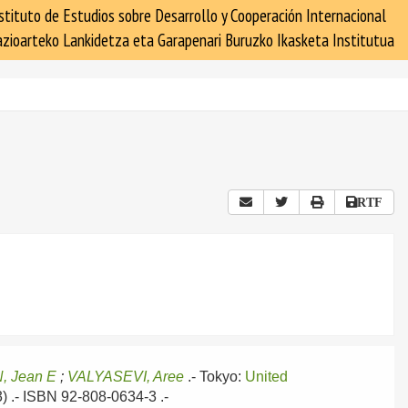
stituto de Estudios sobre Desarrollo y Cooperación Internacional
zioarteko Lankidetza eta Garapenari Buruzko Ikasketa Institutua
RTF
 Jean E
;
VALYASEVI, Aree
.-
Tokyo:
United
3) .- ISBN 92-808-0634-3 .-