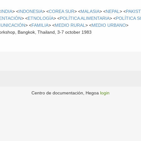
<
INDIA
> <
INDONESIA
> <
COREA SUR
> <
MALASIA
> <
NEPAL
> <
PAKIS
ENTACIÓN
> <
ETNOLOGÍA
> <
POLÍTICA ALIMENTARIA
> <
POLÍTICA S
UNICACIÓN
> <
FAMILIA
> <
MEDIO RURAL
> <
MEDIO URBANO
>
orkshop, Bangkok, Thailand, 3-7 october 1983
Centro de documentación, Hegoa
login