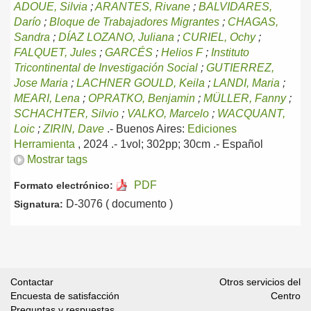
ADOUE, Silvia
;
ARANTES, Rivane
;
BALVIDARES,
Darío
;
Bloque de Trabajadores Migrantes
;
CHAGAS,
Sandra
;
DÍAZ LOZANO, Juliana
;
CURIEL, Ochy
;
FALQUET, Jules
;
GARCÉS
;
Helios F
;
Instituto
Tricontinental de Investigación Social
;
GUTIERREZ,
Jose Maria
;
LACHNER GOULD, Keila
;
LANDI, Maria
;
MEARI, Lena
;
OPRATKO, Benjamin
;
MÜLLER, Fanny
;
SCHACHTER, Silvio
;
VALKO, Marcelo
;
WACQUANT,
Loic
;
ZIRIN, Dave
.-
Buenos Aires:
Ediciones
Herramienta
, 2024
.- 1vol; 302pp; 30cm .-
Español
Mostrar tags
PDF
Formato electrónico:
D-3076 ( documento )
Signatura:
Contactar
Otros servicios del
Encuesta de satisfacción
Centro
Preguntas y respuestas