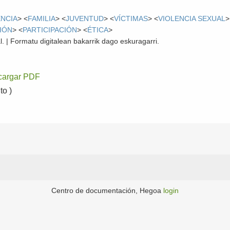
ENCIA
> <
FAMILIA
> <
JUVENTUD
> <
VÍCTIMAS
> <
VIOLENCIA SEXUAL
>
IÓN
> <
PARTICIPACIÓN
> <
ÉTICA
>
l. | Formatu digitalean bakarrik dago eskuragarri.
cargar PDF
o )
Centro de documentación, Hegoa
login