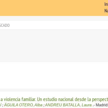
In
Na
SCADO
n a violencia familiar. Un estudio nacional desde la perspe
í
;
ÁGUILA OTERO, Alba
;
ANDREU BATALLA, Laura
.-
Madrid