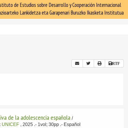
stituto de Estudios sobre Desarrollo y Cooperación Internacional
zioarteko Lankidetza eta Garapenari Buruzko Ikasketa Institutua
RTF
ctiva de la adolescencia española
/
:
UNICEF
, 2025
.- 1vol; 30pp .-
Español