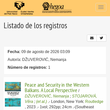
Togg
navig
Listado de los registros
Fecha:
09 de agosto de 2026 03:09
Autor/a: DŽUVEROVIĆ, Nemanja
Número de registros:
1
Peace and Security in the Western
Balkans. A Local Perspective
/
DŽUVEROVIĆ, Nemanja
;
STOJAROVÁ,
Věra
;
(et al.)
.-
London, New York:
Routledge
, 2023
.- 1vol; 292pp; 24cm .-(Southeast