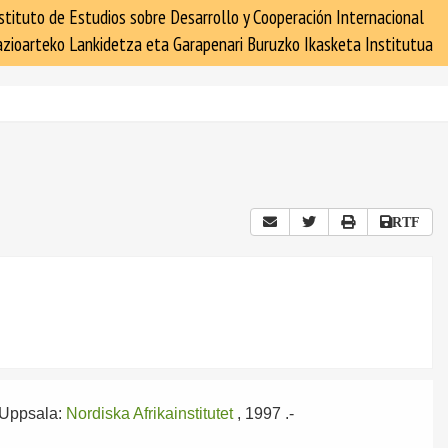
stituto de Estudios sobre Desarrollo y Cooperación Internacional
zioarteko Lankidetza eta Garapenari Buruzko Ikasketa Institutua
RTF
Uppsala:
Nordiska Afrikainstitutet
, 1997
.-