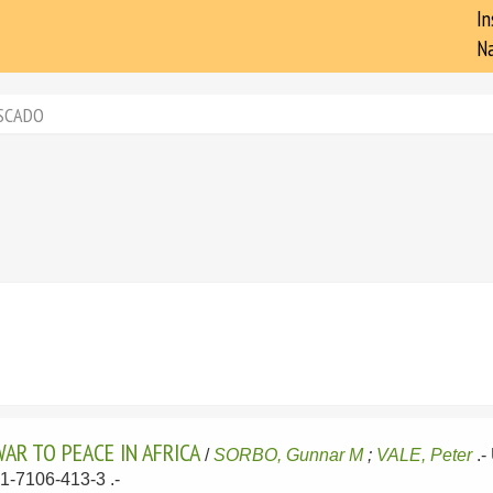
In
Na
SCADO
AR TO PEACE IN AFRICA
/
SORBO, Gunnar M
;
VALE, Peter
.-
1-7106-413-3 .-