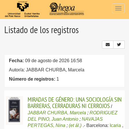
Togg
navig
Listado de los registros
Fecha:
09 de agosto de 2026 16:58
Autor/a: JABBAR CHURBA, Marcela
Número de registros:
1
MIRADAS DE GÉNERO: UNA SOCIOLOGÍA SIN
BARRERAS, CERRADURAS NI CERROJOS
/
JABBAR CHURBA, Marcela
;
RODRIGUEZ
DEL PINO, Juan Antonio
;
NAVAJAS
PERTEGAS, Nina
;
(et ál.)
.-
Barcelona:
Icaria
,