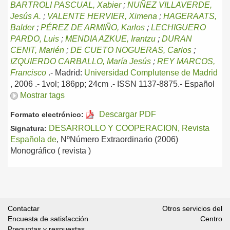
BARTROLI PASCUAL, Xabier
;
NUÑEZ VILLAVERDE,
Jesús A.
;
VALENTE HERVIER, Ximena
;
HAGERAATS,
Balder
;
PÉREZ DE ARMIÑO, Karlos
;
LECHIGUERO
PARDO, Luis
;
MENDIA AZKUE, Irantzu
;
DURAN
CENIT, Marién
;
DE CUETO NOGUERAS, Carlos
;
IZQUIERDO CARBALLO, María Jesús
;
REY MARCOS,
Francisco
.-
Madrid:
Universidad Complutense de Madrid
, 2006
.- 1vol; 186pp; 24cm .- ISSN 1137-8875.-
Español
Mostrar tags
Descargar PDF
Formato electrónico:
DESARROLLO Y COOPERACION, Revista
Signatura:
Española de
, NºNúmero Extraordinario (2006)
Monográfico ( revista )
Contactar
Otros servicios del
Encuesta de satisfacción
Centro
Preguntas y respuestas