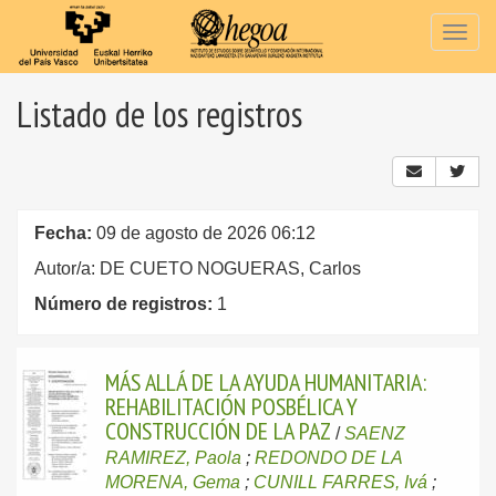
Togg
navig
Listado de los registros
Fecha:
09 de agosto de 2026 06:12
Autor/a: DE CUETO NOGUERAS, Carlos
Número de registros:
1
MÁS ALLÁ DE LA AYUDA HUMANITARIA:
REHABILITACIÓN POSBÉLICA Y
CONSTRUCCIÓN DE LA PAZ
/
SAENZ
RAMIREZ, Paola
;
REDONDO DE LA
MORENA, Gema
;
CUNILL FARRES, Ivá
;