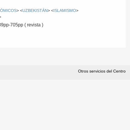
NÓMICOS
> <
UZBEKISTÁN
> <
ISLAMISMO
>
>
89pp-705pp ( revista )
Otros servicios del Centro