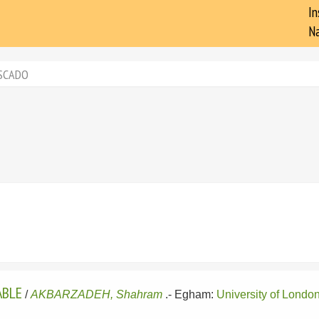
In
Na
SCADO
ABLE
/
AKBARZADEH, Shahram
.-
Egham:
University of Londo