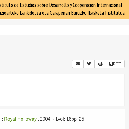
stituto de Estudios sobre Desarrollo y Cooperación Internacional
zioarteko Lankidetza eta Garapenari Buruzko Ikasketa Institutua
RTF
n
;
Royal Holloway
, 2004
.- 1vol; 16pp; 25