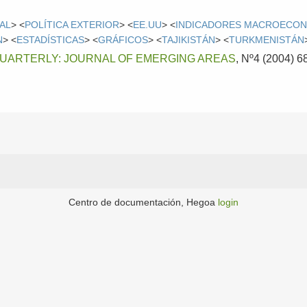
AL
> <
POLÍTICA EXTERIOR
> <
EE.UU
> <
INDICADORES MACROECO
N
> <
ESTADÍSTICAS
> <
GRÁFICOS
> <
TAJIKISTÁN
> <
TURKMENISTÁN
UARTERLY: JOURNAL OF EMERGING AREAS
, Nº4 (2004) 6
Centro de documentación, Hegoa
login