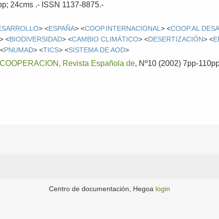
3pp; 24cms .- ISSN 1137-8875.-
DESARROLLO
> <
ESPAÑA
> <
COOP.INTERNACIONAL
> <
COOP.AL DES
> <
BIODIVERSIDAD
> <
CAMBIO CLIMÁTICO
> <
DESERTIZACIÓN
> <
E
 <
PNUMAD
> <
TICS
> <
SISTEMA DE AOD
>
OOPERACION, Revista Española de
, Nº10 (2002) 7pp-110pp 
Centro de documentación, Hegoa
login