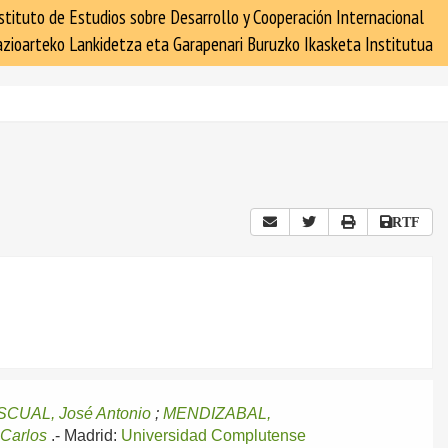
stituto de Estudios sobre Desarrollo y Cooperación Internacional
zioarteko Lankidetza eta Garapenari Buruzko Ikasketa Institutua
RTF
SCUAL, José Antonio
;
MENDIZABAL,
Carlos
.-
Madrid:
Universidad Complutense