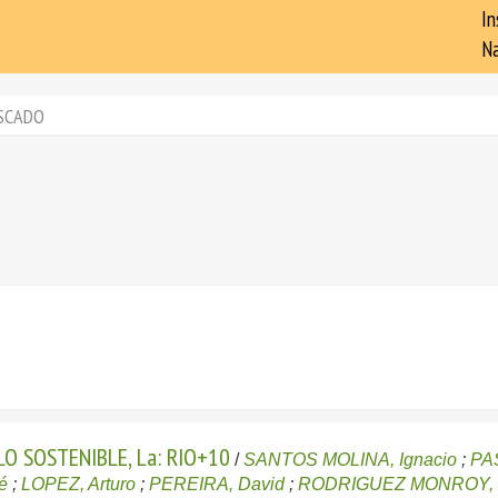
In
Na
SCADO
O SOSTENIBLE, La: RIO+10
/
SANTOS MOLINA, Ignacio
;
PA
é
;
LOPEZ, Arturo
;
PEREIRA, David
;
RODRIGUEZ MONROY, 