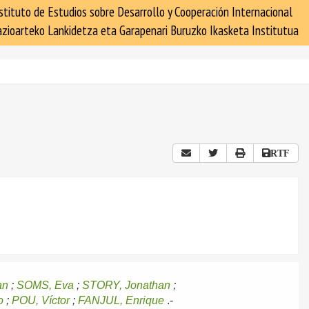
stituto de Estudios sobre Desarrollo y Cooperación Internacional
zioarteko Lankidetza eta Garapenari Buruzko Ikasketa Institutua
RTF
an
;
SOMS, Eva
;
STORY, Jonathan
;
o
;
POU, Víctor
;
FANJUL, Enrique
.-