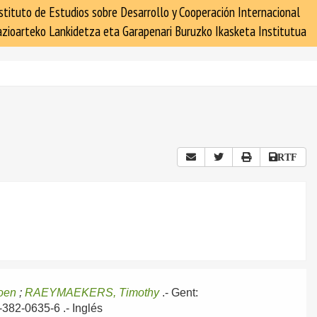
stituto de Estudios sobre Desarrollo y Cooperación Internacional
zioarteko Lankidetza eta Garapenari Buruzko Ikasketa Institutua
RTF
oen
;
RAEYMAEKERS, Timothy
.-
Gent:
0-382-0635-6 .-
Inglés