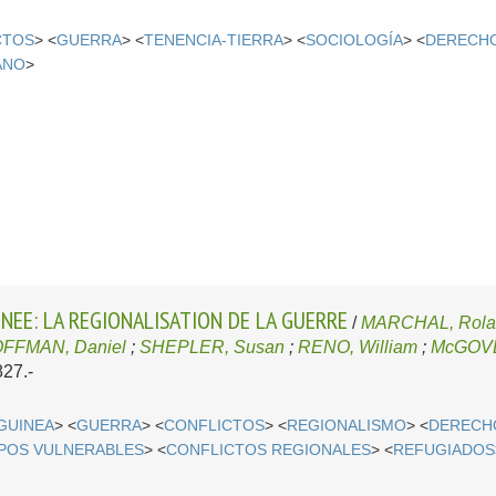
CTOS
> <
GUERRA
> <
TENENCIA-TIERRA
> <
SOCIOLOGÍA
> <
DERECH
ANO
>
UINEE: LA REGIONALISATION DE LA GUERRE
/
MARCHAL, Rola
FFMAN, Daniel
;
SHEPLER, Susan
;
RENO, William
;
McGOVE
27.-
GUINEA
> <
GUERRA
> <
CONFLICTOS
> <
REGIONALISMO
> <
DERECH
POS VULNERABLES
> <
CONFLICTOS REGIONALES
> <
REFUGIADOS