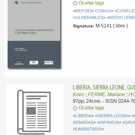
Ocultar tags
<
REP.DEM.CONGO
> <
CONFLI
VULNERABLES
> <
MEDIO URB
M-5141 ( libro )
Signatura:
LIBERIA, SIERRA LEONE, G
Koen
;
FERME, Mariane
;
HO
97pp; 24cms .- ISSN 0244-78
Ocultar tags
<
LIBERIA
> <
SIERRA LEONA
> <
ARMADAS
> <
INFANCIA
> <
GRU
HUMANITARIA
>