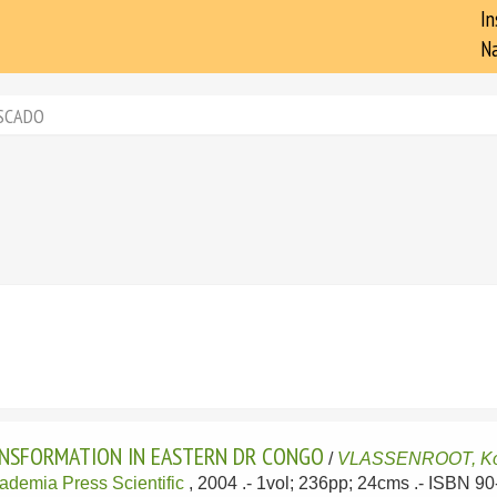
In
Na
SCADO
ANSFORMATION IN EASTERN DR CONGO
/
VLASSENROOT, K
ademia Press Scientific
, 2004
.- 1vol; 236pp; 24cms .- ISBN 9