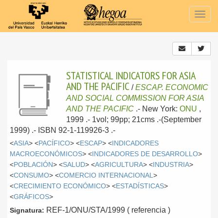
Togg
navig
STATISTICAL INDICATORS FOR ASIA
AND THE PACIFIC
/
ESCAP. ECONOMIC
AND SOCIAL COMMISSION FOR ASIA
AND THE PACIFIC
.-
New York:
ONU
,
1999
.- 1vol; 99pp; 21cms .-(September
1999) .- ISBN 92-1-119926-3 .-
<
ASIA
> <
PACÍFICO
> <
ESCAP
> <
INDICADORES
MACROECONÓMICOS
> <
INDICADORES DE DESARROLLO
>
<
POBLACIÓN
> <
SALUD
> <
AGRICULTURA
> <
INDUSTRIA
>
<
CONSUMO
> <
COMERCIO INTERNACIONAL
>
<
CRECIMIENTO ECONÓMICO
> <
ESTADÍSTICAS
>
<
GRÁFICOS
>
REF-1/ONU/STA/1999 ( referencia )
Signatura: