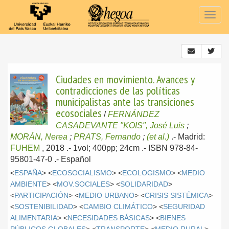
Togg
navig
Ciudades en movimiento. Avances y
contradicciones de las políticas
municipalistas ante las transiciones
ecosociales
/
FERNÁNDEZ
CASADEVANTE "KOIS", José Luis
;
MORÁN, Nerea
;
PRATS, Fernando
;
(et al.)
.-
Madrid:
FUHEM
, 2018
.- 1vol; 400pp; 24cm .- ISBN 978-84-
95801-47-0 .-
Español
<
ESPAÑA
> <
ECOSOCIALISMO
> <
ECOLOGISMO
> <
MEDIO
AMBIENTE
> <
MOV.SOCIALES
> <
SOLIDARIDAD
>
<
PARTICIPACIÓN
> <
MEDIO URBANO
> <
CRISIS SISTÉMICA
>
<
SOSTENIBILIDAD
> <
CAMBIO CLIMÁTICO
> <
SEGURIDAD
ALIMENTARIA
> <
NECESIDADES BÁSICAS
> <
BIENES