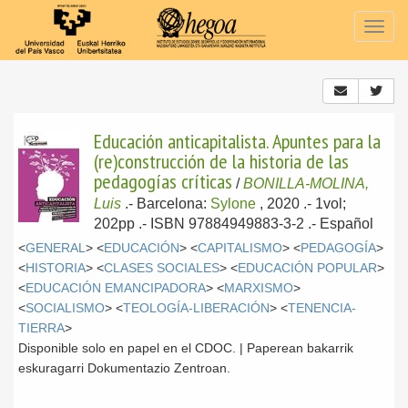
Togg
navig
Educación anticapitalista. Apuntes para la
(re)construcción de la historia de las
pedagogías críticas
/
BONILLA-MOLINA,
Luis
.-
Barcelona:
Sylone
, 2020
.- 1vol;
202pp .- ISBN 97884949883-3-2 .-
Español
<
GENERAL
> <
EDUCACIÓN
> <
CAPITALISMO
> <
PEDAGOGÍA
>
<
HISTORIA
> <
CLASES SOCIALES
> <
EDUCACIÓN POPULAR
>
<
EDUCACIÓN EMANCIPADORA
> <
MARXISMO
>
<
SOCIALISMO
> <
TEOLOGÍA-LIBERACIÓN
> <
TENENCIA-
TIERRA
>
Disponible solo en papel en el CDOC. | Paperean bakarrik
eskuragarri Dokumentazio Zentroan.