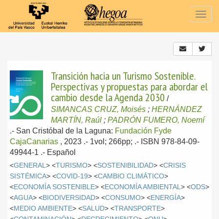
Togg
navig
Transición hacia un Turismo Sostenible.
Perspectivas y propuestas para abordar el
cambio desde la Agenda 2030
/
SIMANCAS CRUZ, Moisés
;
HERNÁNDEZ
MARTÍN, Raúl
;
PADRÓN FUMERO, Noemí
.-
San Cristóbal de la Laguna:
Fundación Fyde
CajaCanarias
, 2023
.- 1vol; 266pp; .- ISBN 978-84-09-
49944-1 .-
Español
<
GENERAL
> <
TURISMO
> <
SOSTENIBILIDAD
> <
CRISIS
SISTÉMICA
> <
COVID-19
> <
CAMBIO CLIMÁTICO
>
<
ECONOMÍA SOSTENIBLE
> <
ECONOMÍA AMBIENTAL
> <
ODS
>
<
AGUA
> <
BIODIVERSIDAD
> <
CONSUMO
> <
ENERGÍA
>
<
MEDIO AMBIENTE
> <
SALUD
> <
TRANSPORTE
>