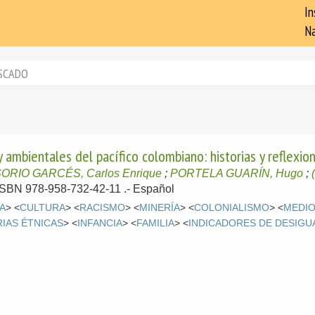
In
Na
SCADO
 ambientales del pacífico colombiano: historias y reflexion
ORIO GARCÉS, Carlos Enrique
;
PORTELA GUARÍN, Hugo
;
- ISBN 978-958-732-42-11 .-
Español
A
> <
CULTURA
> <
RACISMO
> <
MINERÍA
> <
COLONIALISMO
> <
MEDIO
IAS ÉTNICAS
> <
INFANCIA
> <
FAMILIA
> <
INDICADORES DE DESIGU