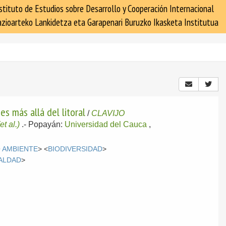
stituto de Estudios sobre Desarrollo y Cooperación Internacional
zioarteko Lankidetza eta Garapenari Buruzko Ikasketa Institutua
es más allá del litoral
/
CLAVIJO
(et al.)
.-
Popayán:
Universidad del Cauca
,
 AMBIENTE
> <
BIODIVERSIDAD
>
ALDAD
>