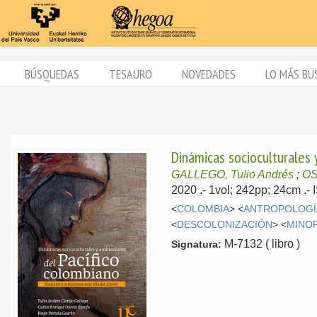
BÚSQUEDAS
TESAURO
NOVEDADES
LO MÁS BU
Dinámicas socioculturales y
GALLEGO, Tulio Andrés
;
OS
2020
.- 1vol; 242pp; 24cm .
<
COLOMBIA
> <
ANTROPOLOGÍ
<
DESCOLONIZACIÓN
> <
MINOR
M-7132 ( libro )
Signatura: