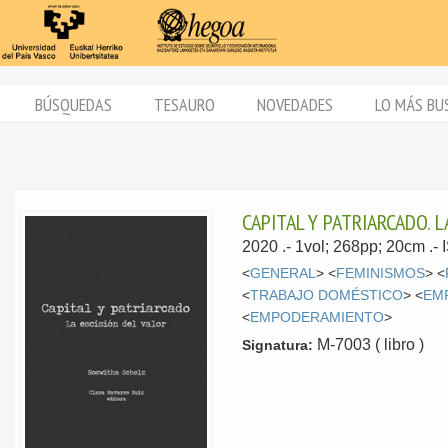
BÚSQUEDAS
TESAURO
NOVEDADES
LO MÁS BU
CAPITAL Y PATRIARCADO. L
2020
.- 1vol; 268pp; 20cm .
<
GENERAL
> <
FEMINISMOS
> <
<
TRABAJO DOMÉSTICO
> <
EM
<
EMPODERAMIENTO
>
M-7003 ( libro )
Signatura: