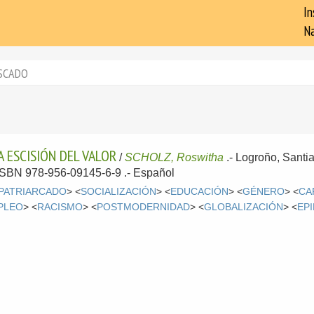
In
Na
SCADO
A ESCISIÓN DEL VALOR
/
SCHOLZ, Roswitha
.-
Logroño, Santi
- ISBN 978-956-09145-6-9 .-
Español
PATRIARCADO
> <
SOCIALIZACIÓN
> <
EDUCACIÓN
> <
GÉNERO
> <
CA
PLEO
> <
RACISMO
> <
POSTMODERNIDAD
> <
GLOBALIZACIÓN
> <
EP