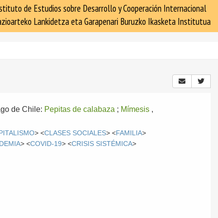
stituto de Estudios sobre Desarrollo y Cooperación Internacional
zioarteko Lankidetza eta Garapenari Buruzko Ikasketa Institutua
ago de Chile:
Pepitas de calabaza
;
Mímesis
,
PITALISMO
> <
CLASES SOCIALES
> <
FAMILIA
>
IDEMIA
> <
COVID-19
> <
CRISIS SISTÉMICA
>