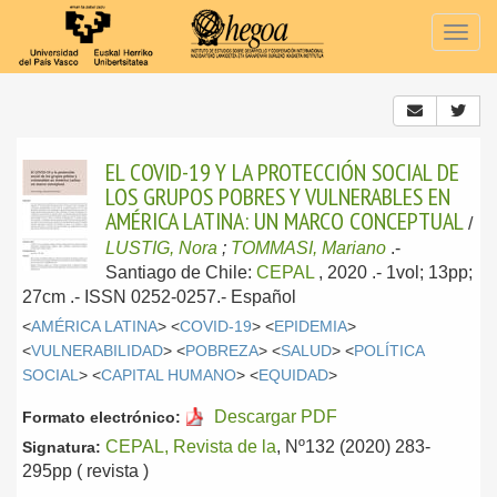
Togg
navig
EL COVID-19 Y LA PROTECCIÓN SOCIAL DE
LOS GRUPOS POBRES Y VULNERABLES EN
AMÉRICA LATINA: UN MARCO CONCEPTUAL
/
LUSTIG, Nora
;
TOMMASI, Mariano
.-
Santiago de Chile:
CEPAL
, 2020
.- 1vol; 13pp;
27cm .- ISSN 0252-0257.-
Español
<
AMÉRICA LATINA
> <
COVID-19
> <
EPIDEMIA
>
<
VULNERABILIDAD
> <
POBREZA
> <
SALUD
> <
POLÍTICA
SOCIAL
> <
CAPITAL HUMANO
> <
EQUIDAD
>
Descargar PDF
Formato electrónico:
CEPAL, Revista de la
, Nº132 (2020) 283-
Signatura:
295pp ( revista )