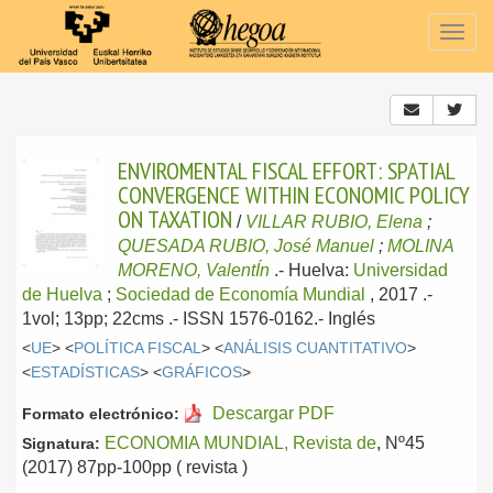
Togg
navig
ENVIROMENTAL FISCAL EFFORT: SPATIAL
CONVERGENCE WITHIN ECONOMIC POLICY
ON TAXATION
/
VILLAR RUBIO, Elena
;
QUESADA RUBIO, José Manuel
;
MOLINA
MORENO, ValentÍn
.-
Huelva:
Universidad
de Huelva
;
Sociedad de Economía Mundial
, 2017
.-
1vol; 13pp; 22cms .- ISSN 1576-0162.-
Inglés
<
UE
> <
POLÍTICA FISCAL
> <
ANÁLISIS CUANTITATIVO
>
<
ESTADÍSTICAS
> <
GRÁFICOS
>
Descargar PDF
Formato electrónico:
ECONOMIA MUNDIAL, Revista de
, Nº45
Signatura:
(2017) 87pp-100pp ( revista )