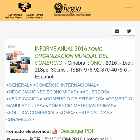
Togg
navig
INFORME ANUAL 2016
/
OMC.
ORGANIZACION MUNDIAL DEL
COMERCIO
.-
Ginebra, :
OMC
, 2016
.- 1vol;
118pp; 30cms .- ISBN 978-92-870-4075-6 .-
Español
<
GENERAL
> <
COMERCIO INTERNACIONAL
>
<
NEGOCIACIONES ECONÓMICAS
> <
ACUERDOS
>
<
VERIFICACIÓN
> <
COMERCIO DE SERVICIOS
> <
COMERCIO
MANUFACTURAS
> <
COMERCIO MATERIAS PRIMAS
>
<
POLÍTICA COMERCIAL
> <
OMC
> <
ESTADÍSTICAS
>
<
GRÁFICOS
>
Descargar PDF
Formato electrónico:
REF-1/OMC/COM/2016 ( referencia )
Signatura: