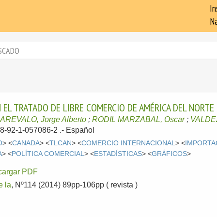
In
Na
SCADO
N EL TRATADO DE LIBRE COMERCIO DE AMÉRICA DEL NORTE 
AREVALO, Jorge Alberto
;
RODIL MARZABAL, Oscar
;
VALDEZ
78-92-1-057086-2 .-
Español
O
> <
CANADA
> <
TLCAN
> <
COMERCIO INTERNACIONAL
> <
IMPORTA
A
> <
POLÍTICA COMERCIAL
> <
ESTADÍSTICAS
> <
GRÁFICOS
>
cargar PDF
e la
, Nº114 (2014) 89pp-106pp ( revista )