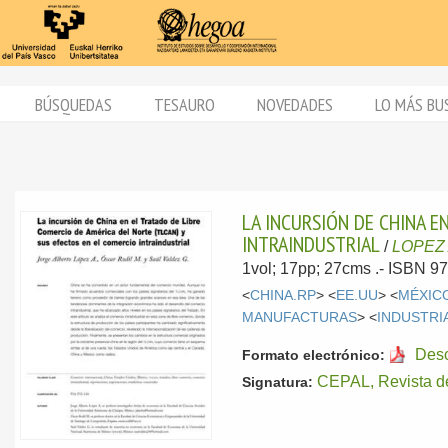
BÚSQUEDAS
TESAURO
NOVEDADES
LO MÁS BU
LA INCURSIÓN DE CHINA E
INTRAINDUSTRIAL
/
LOPEZ 
1vol; 17pp; 27cms .- ISBN 9
<
CHINA.RP
> <
EE.UU
> <
MÉXIC
MANUFACTURAS
> <
INDUSTRI
Des
Formato electrónico:
CEPAL, Revista d
Signatura: