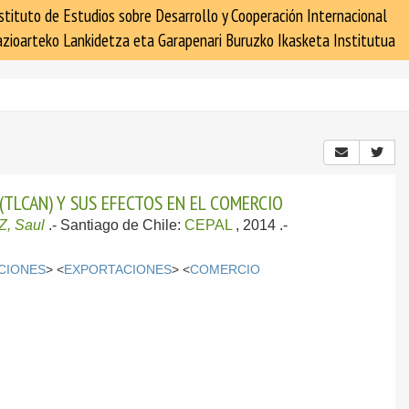
stituto de Estudios sobre Desarrollo y Cooperación Internacional
zioarteko Lankidetza eta Garapenari Buruzko Ikasketa Institutua
(TLCAN) Y SUS EFECTOS EN EL COMERCIO
, Saul
.-
Santiago de Chile:
CEPAL
, 2014
.-
CIONES
> <
EXPORTACIONES
> <
COMERCIO